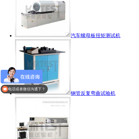
汽车螺母板扭矩测试机
电话或者微信沟通下？
钢管反复弯曲试验机