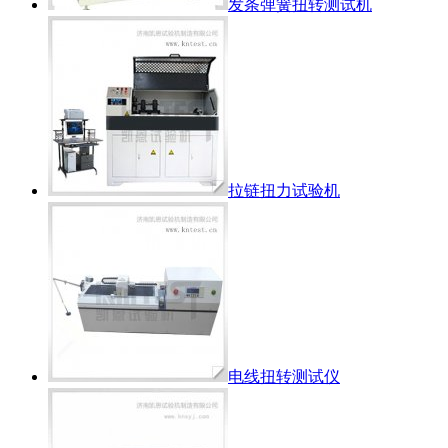
发条弹簧扭转测试机
拉链扭力试验机
电线扭转测试仪